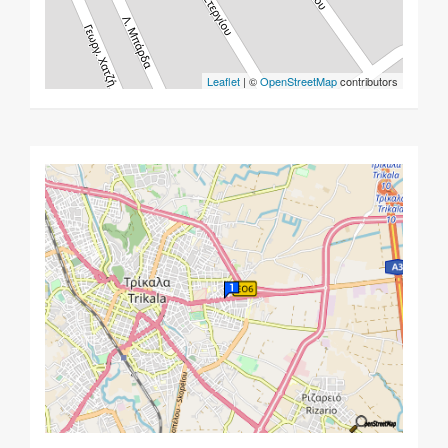
Leaflet
| ©
OpenStreetMap
contributors