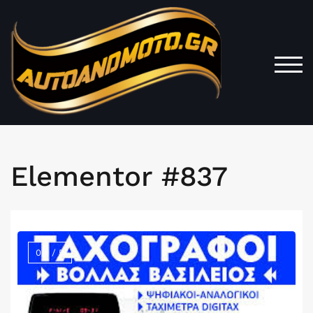
Togg
Elementor #837
0.0 / 5