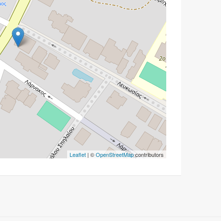
Leaflet
| ©
OpenStreetMap
contributors