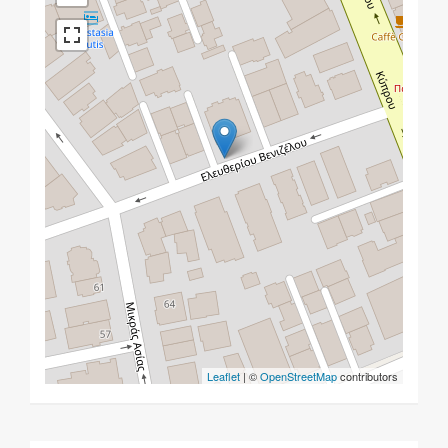
Leaflet
| ©
OpenStreetMap
contributors